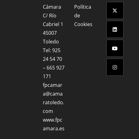
Se
Cámara
Política
abre
C/ Río
de
en
Se
Cabriel 1
Cookies
una
abre
45007
nueva
en
Toledo
Se
pestaña
una
abre
Tel: 925
nueva
en
24 54 70
Se
pestaña
una
– 665 927
abre
nueva
171
en
Se
pestaña
una
fpcamar
abre
nueva
a@cama
en
pestaña
ratoledo.
una
nueva
com
pestaña
www.fpc
amara.es